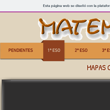
Esta página web se diseñó con la plataf
PENDIENTES
1º ESO
2º ESO
3º 
MAPAS 